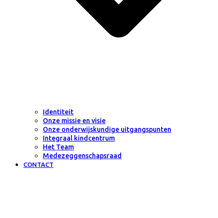
Identiteit
Onze missie en visie
Onze onderwijskundige uitgangspunten
Integraal kindcentrum
Het Team
Medezeggenschapsraad
CONTACT